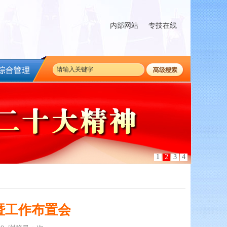
内部网站
专技在线
1
2
3
4
暨工作布置会