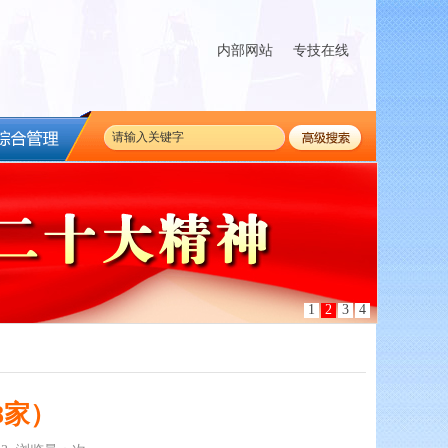
内部网站
专技在线
1
2
3
4
8家）