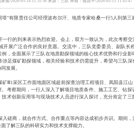
俊/2026-05-14 11:35:36 来源：三队 审核：骆昌平/2026-05-15 11:43:
尔·阿塔”有限责任公司经理波布尔汗、地质专家哈桑一行5人到第
尔汗一行的到来表示热烈欢迎。会上，双方一致认为，此次考察交
域开展广泛合作的良好意愿。交流中，三队党委委员、副队长
案例，全面展示了三队在地质勘探领域的核心技术优势和行业影
初步涉足煤矿勘探领域，相关经验和技术仍需提升，希望与三队
协同发展。
煤矿Ⅲ1采区工作面地面区域超前探查治理工程项目、凤阳县江
察。考察期间，一行人深入了解项目地质条件、施工工艺、钻探
、技术创新应用等与现场技术人员进行深入探讨，充分肯定了三
开深入磋商，就合作方式、合作重点等内容达成初步共识。期间，
全面了解三队的科研实力和技术支撑能力。