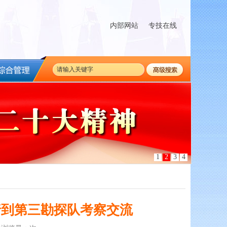
内部网站
专技在线
1
2
3
4
行到第三勘探队考察交流