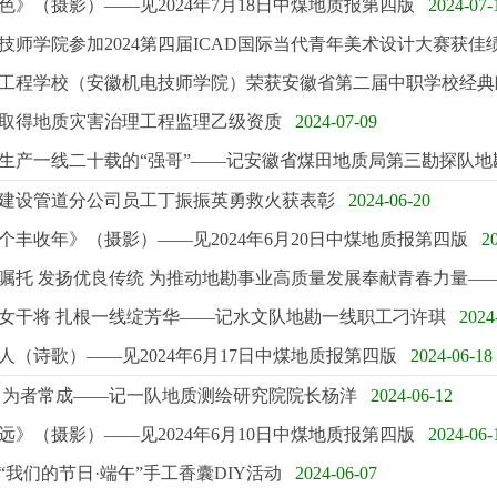
色》（摄影）——见2024年7月18日中煤地质报第四版
2024-07-
技师学院参加2024第四届ICAD国际当代青年美术设计大赛获佳
工程学校（安徽机电技师学院）荣获安徽省第二届中职学校经典
取得地质灾害治理工程监理乙级资质
2024-07-09
生产一线二十载的“强哥”——记安徽省煤田地质局第三勘探队地
建设管道分公司员工丁振振英勇救火获表彰
2024-06-20
个丰收年》（摄影）——见2024年6月20日中煤地质报第四版
2
嘱托 发扬优良传统 为推动地勘事业高质量发展奉献青春力量——见
女干将 扎根一线绽芳华——记水文队地勘一线职工刁许琪
2024
人（诗歌）——见2024年6月17日中煤地质报第四版
2024-06-18
 为者常成——记一队地质测绘研究院院长杨洋
2024-06-12
远》（摄影）——见2024年6月10日中煤地质报第四版
2024-06-
“我们的节日·端午”手工香囊DIY活动
2024-06-07