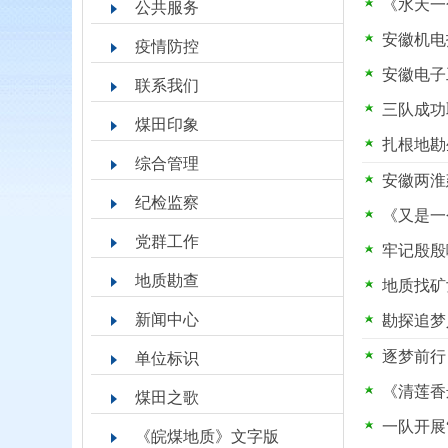
《水天一
公共服务
安徽机电
疫情防控
安徽电子
联系我们
三队成功
煤田印象
扎根地勘
综合管理
安徽两淮
纪检监察
《又是一
党群工作
牢记殷殷
地质勘查
地质找矿
新闻中心
勘探追梦
逐梦前行
单位标识
《清莲香
煤田之歌
一队开展
《皖煤地质》文字版