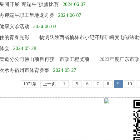
集团开展“迎端午”掼蛋比赛
2024-06-07
办迎端午职工旱地龙舟赛
2024-06-07
健康义诊活动
2024-06-03
住的青春光彩——物测队陕西省榆林市小纪汗煤矿瞬变电磁法勘
体会
2024-05-28
管道分公司佛山项目再获一市政工程奖项——2023年度广东市政
次承办宿州市体育赛事
2024-05-27
1071条
上一页
1
..
5
6
7
8
9
10