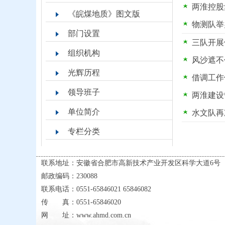
两淮控股
《皖煤地质》图文版
物测队举
部门设置
三队开展
组织机构
风沙遮不
光辉历程
借调工作
领导班子
两淮建设
单位简介
水文队再
专栏分类
主题活动
联系地址：安徽省合肥市高新技术产业开发区科学大道6号
政务公开
邮政编码：230088
联系电话：0551-65846021 65846082
传 真：0551-65846020
网 址：www.ahmd.com.cn