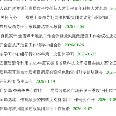
入选自然资源部高层次科技创新人才工程青年科技人才名单
20
 关怀入心——省总工会领导赴两淮控股集团走访慰问困难职工
展处级领导干部家属廉洁警示教育
2026-02-04
 真抓实干 全省煤田地质工作会议暨党风廉政建设工作会议在肥
开全面从严治党工作领导小组会议
2026-01-26
论学习中心组举行2026年第一次集体学习
2026-01-23
固废资源化利用 2025年度安徽省省级科技攻坚项目实施方案论
质局召开重点地质项目调度会暨绿色勘查指引专题培训会
2026-
开纪检专员座谈会
2026-01-19
启新局 奋楫争先夺首胜——局属各单位市场开发一季度“开门红
年度全局党建工作视频会暨四季度党群部门工作例会召开
2026-01-0
质局与淮河能源控股集团举行工作座谈
2026-01-07