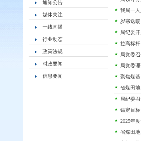
通知公告
我局一人
媒体关注
岁寒送暖
一线直播
局纪委开
行业动态
拉高标杆
政策法规
局党委召
时政要闻
局党委理
信息要闻
聚焦煤基
省煤田地
局纪委召
锚定目标
2025
省煤田地