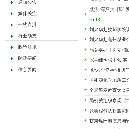
通知公告
聚焦“深严实”精
媒体关注
06-18
一线直播
刘兴华赴技师学院
行业动态
刘兴华赴亳州煤业
政策法规
局党委召开树立和
时政要闻
深学细悟强本领 
信息要闻
以“六个坚持”推进
省能源化学地质工
全局警示教育大会
局机关组织参观《
张新程带队赴国家
甘肃煤田地质局与