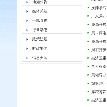
通知公告
技师学院
媒体关注
广东局2
一线直播
我局开展
行业动态
局（两淮
政策法规
我局开展
时政要闻
局召开庆
信息要闻
高清玉带
章云根率
局领导赴
魏振岱、
厚积薄发
高清玉带