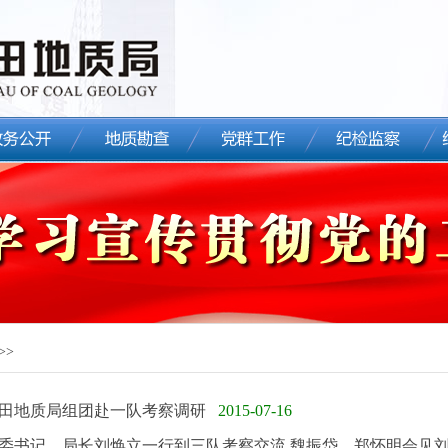
>>
田地质局组团赴一队考察调研
2015-07-16
委书记、局长刘焕立一行到三队考察交流 魏振岱、郑怀明会见