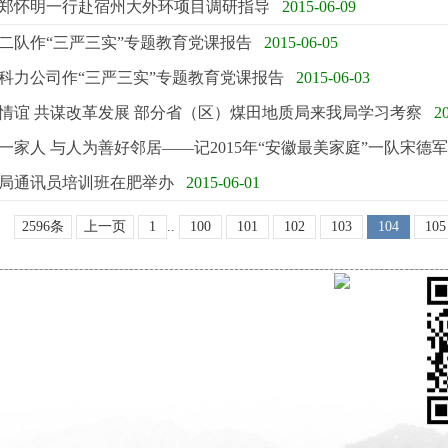
郑怀明一行赴宿州大外环项目调研指导
2015-06-09
二队作“三严三实”专题教育党课报告
2015-06-05
科力公司作“三严三实”专题教育党课报告
2015-06-03
情谊 共谋改革发展 部分省（区）煤田地质局来我局学习考察
2
一家人 与人为善好邻居――记2015年“安徽最美家庭”一队宋德
年全局通讯员培训班在肥举办
2015-06-01
2596条
上一页
1
..
100
101
102
103
104
105
关