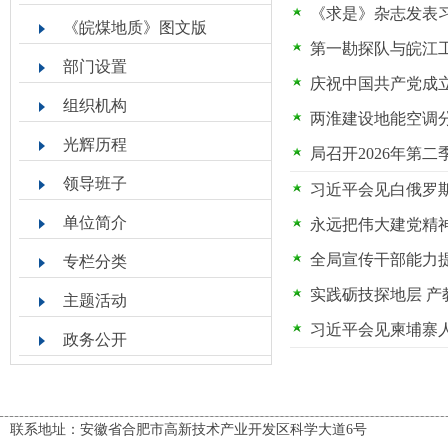
《求是》杂志发表
《皖煤地质》图文版
第一勘探队与皖江
部门设置
庆祝中国共产党成立
组织机构
两淮建设地能空调
光辉历程
局召开2026年第
领导班子
习近平会见白俄罗
单位简介
永远把伟大建党精
全局宣传干部能力
专栏分类
实践砺技探地层 
主题活动
习近平会见柬埔寨
政务公开
联系地址：安徽省合肥市高新技术产业开发区科学大道6号