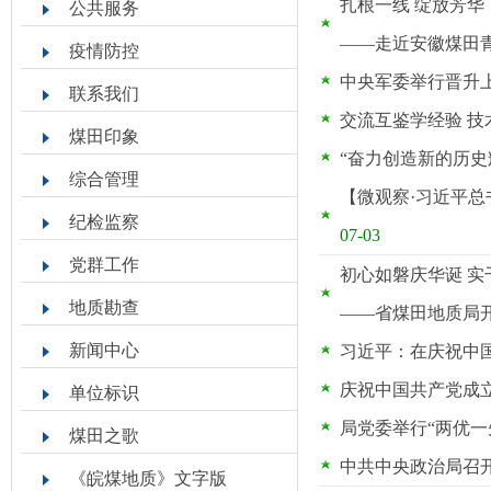
扎根一线 绽放芳华
公共服务
——走近安徽煤田
疫情防控
中央军委举行晋升
联系我们
交流互鉴学经验 
煤田印象
“奋力创造新的历史
综合管理
【微观察·习近平
纪检监察
07-03
党群工作
初心如磐庆华诞 实
地质勘查
——省煤田地质局开
新闻中心
习近平：在庆祝中国
庆祝中国共产党成立
单位标识
局党委举行“两优一
煤田之歌
中共中央政治局召
《皖煤地质》文字版